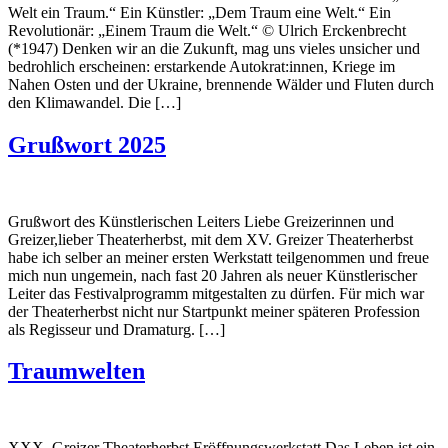
Welt ein Traum.“ Ein Künstler: „Dem Traum eine Welt.“ Ein
Revolutionär: „Einem Traum die Welt.“ © Ulrich Erckenbrecht
(*1947) Denken wir an die Zukunft, mag uns vieles unsicher und
bedrohlich erscheinen: erstarkende Autokrat:innen, Kriege im
Nahen Osten und der Ukraine, brennende Wälder und Fluten durch
den Klimawandel. Die […]
Grußwort 2025
Grußwort des Künstlerischen Leiters Liebe Greizerinnen und
Greizer,lieber Theaterherbst, mit dem XV. Greizer Theaterherbst
habe ich selber an meiner ersten Werkstatt teilgenommen und freue
mich nun ungemein, nach fast 20 Jahren als neuer Künstlerischer
Leiter das Festivalprogramm mitgestalten zu dürfen. Für mich war
der Theaterherbst nicht nur Startpunkt meiner späteren Profession
als Regisseur und Dramaturg. […]
Traumwelten
XXX. Greizer Theaterherbst Eröffnungswerkstatt Das Leben ist ein