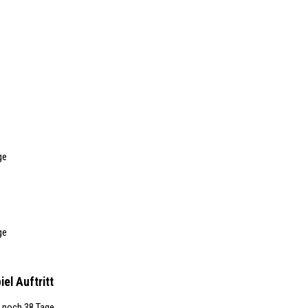
ge
ge
piel
Auftritt
, noch 38 Tage