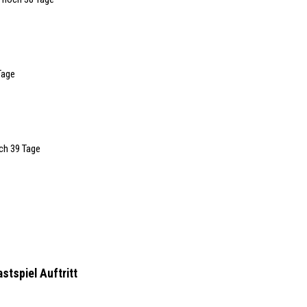
Tage
och 39 Tage
astspiel
Auftritt