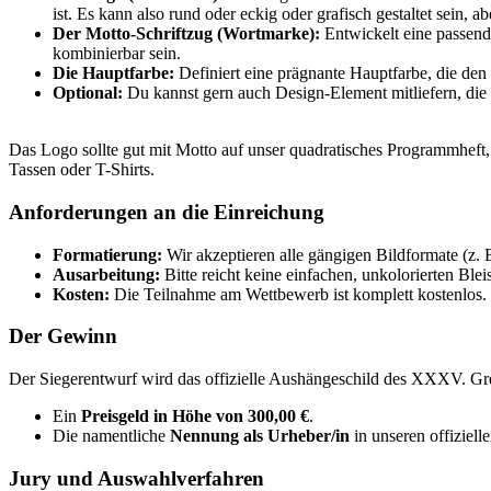
ist. Es kann also rund oder eckig oder grafisch gestaltet sein, a
Der Motto-Schriftzug (Wortmarke):
Entwickelt eine passend
kombinierbar sein.
Die Hauptfarbe:
Definiert eine prägnante Hauptfarbe, die den d
Optional:
Du kannst gern auch Design-Element mitliefern, die
Das Logo sollte gut mit Motto auf unser quadratisches Programmheft, 
Tassen oder T-Shirts.
Anforderungen an die Einreichung
Formatierung:
Wir akzeptieren alle gängigen Bildformate (z. 
Ausarbeitung:
Bitte reicht keine einfachen, unkolorierten Blei
Kosten:
Die Teilnahme am Wettbewerb ist komplett kostenlos.
Der Gewinn
Der Siegerentwurf wird das offizielle Aushängeschild des XXXV. Grei
Ein
Preisgeld in Höhe von 300,00 €
.
Die namentliche
Nennung als Urheber/in
in unseren offiziell
Jury und Auswahlverfahren