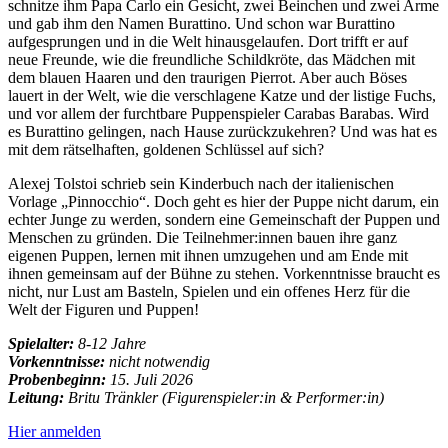
schnitze ihm Papa Carlo ein Gesicht, zwei Beinchen und zwei Arme
und gab ihm den Namen Burattino. Und schon war Burattino
aufgesprungen und in die Welt hinausgelaufen. Dort trifft er auf
neue Freunde, wie die freundliche Schildkröte, das Mädchen mit
dem blauen Haaren und den traurigen Pierrot. Aber auch Böses
lauert in der Welt, wie die verschlagene Katze und der listige Fuchs,
und vor allem der furchtbare Puppenspieler Carabas Barabas. Wird
es Burattino gelingen, nach Hause zurückzukehren? Und was hat es
mit dem rätselhaften, goldenen Schlüssel auf sich?
Alexej Tolstoi schrieb sein Kinderbuch nach der italienischen
Vorlage „Pinnocchio“. Doch geht es hier der Puppe nicht darum, ein
echter Junge zu werden, sondern eine Gemeinschaft der Puppen und
Menschen zu gründen. Die Teilnehmer:innen bauen ihre ganz
eigenen Puppen, lernen mit ihnen umzugehen und am Ende mit
ihnen gemeinsam auf der Bühne zu stehen. Vorkenntnisse braucht es
nicht, nur Lust am Basteln, Spielen und ein offenes Herz für die
Welt der Figuren und Puppen!
Spielalter:
8-12 Jahre
Vorkenntnisse:
nicht notwendig
Probenbeginn:
15. Juli 2026
Leitung:
Britu Tränkler (Figurenspieler:in & Performer:in)
Hier anmelden