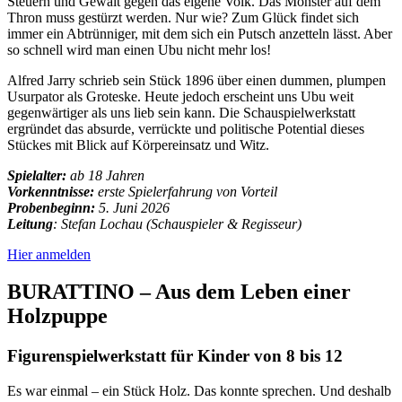
Steuern und Gewalt gegen das eigene Volk. Das Monster auf dem
Thron muss gestürzt werden. Nur wie? Zum Glück findet sich
immer ein Abtrünniger, mit dem sich ein Putsch anzetteln lässt. Aber
so schnell wird man einen Ubu nicht mehr los!
Alfred Jarry schrieb sein Stück 1896 über einen dummen, plumpen
Usurpator als Groteske. Heute jedoch erscheint uns Ubu weit
gegenwärtiger als uns lieb sein kann. Die Schauspielwerkstatt
ergründet das absurde, verrückte und politische Potential dieses
Stückes mit Blick auf Körpereinsatz und Witz.
Spielalter:
ab 18 Jahren
Vorkenntnisse:
erste Spielerfahrung von Vorteil
Probenbeginn:
5. Juni 2026
Leitung
: Stefan Lochau (Schauspieler & Regisseur)
Hier anmelden
BURATTINO – Aus dem Leben einer
Holzpuppe
Figurenspielwerkstatt für Kinder von 8 bis 12
Es war einmal – ein Stück Holz. Das konnte sprechen. Und deshalb